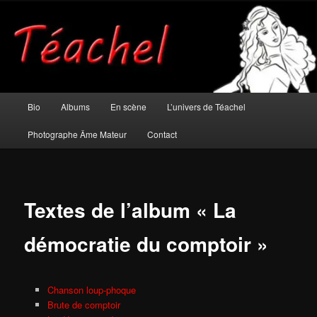
Aller
Musicien et photographe âme mateur
au
contenu
principal
Téachel
Menu
Bio
Albums
En scène
L’univers de Téachel
principal
Photographe Âme Mateur
Contact
Textes de l’album « La
démocratie du comptoir »
Chanson loup-phoque
Brute de comptoir