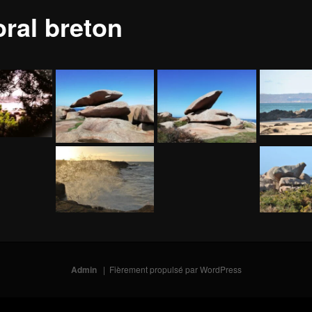
oral breton
Admin
Fièrement propulsé par WordPress