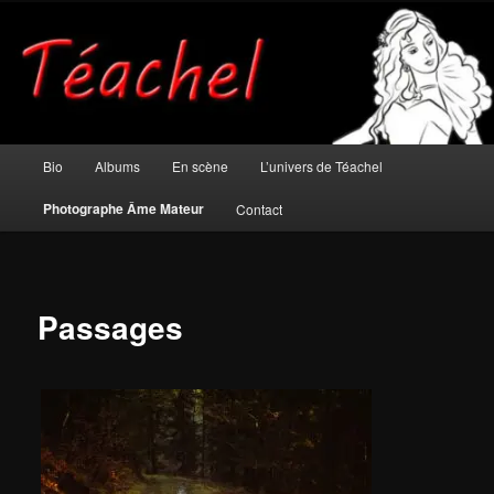
Aller
Musicien et photographe âme mateur
au
contenu
principal
Téachel
Menu
Bio
Albums
En scène
L’univers de Téachel
principal
Photographe Âme Mateur
Contact
Passages