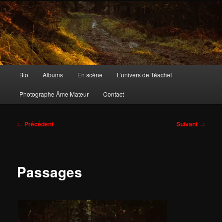
Aller
Musicien et photographe âme mateur
au
contenu
principal
Téachel
Menu
Bio
Albums
En scène
L’univers de Téachel
principal
Photographe Âme Mateur
Contact
Navigation
←
Précédent
Suivant
→
des
articles
Passages