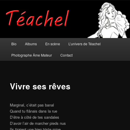
Aller
Musicien et photographe âme mateur
au
contenu
principal
Téachel
Menu
Bio
Albums
En scène
L’univers de Téachel
principal
Photographe Âme Mateur
Contact
Vivre ses rêves
Marginal, c’était pas banal
Quand tu flânais dans la rue
D’être à côté de tes sandales
D’avoir l’air de marcher pieds nus
Ils tiraient une bien triste mine