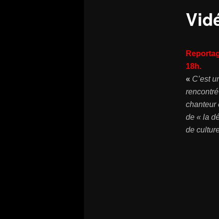
Vid
Reportage
18h.
«
C’est u
rencontré
chanteur 
de « la d
de cultur