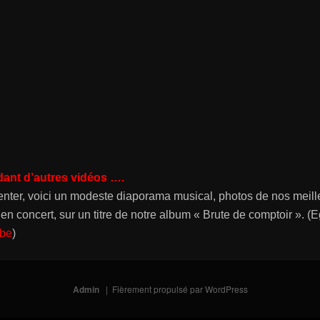
dant d’autres vidéos ….
enter, voici un modeste diaporama musical, photos de nos meill
n concert, sur un titre de notre album « Brute de comptoir ». (
ube
)
Admin
Fièrement propulsé par WordPress