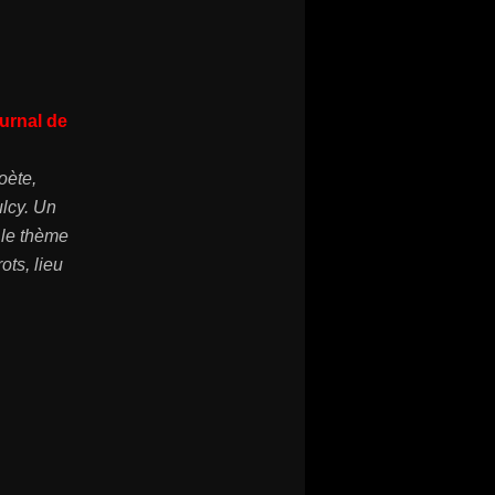
ournal de
oète,
ulcy. Un
 le thème
ots, lieu