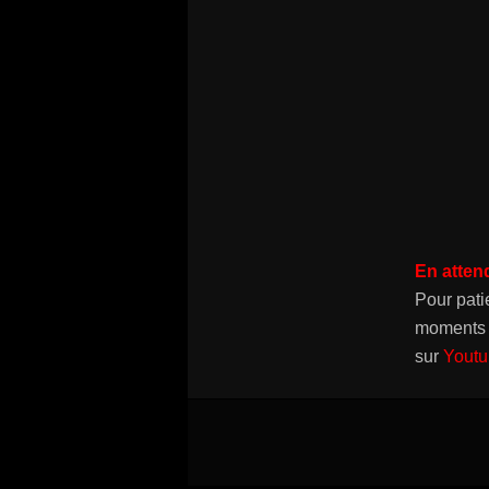
En atten
Pour pati
moments e
sur
Yout