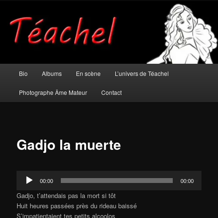
Aller
Musicien et photographe âme mateur
au
contenu
principal
Téachel
Menu
Bio
Albums
En scène
L’univers de Téachel
principal
Photographe Âme Mateur
Contact
Gadjo la muerte
Lecteur
00:00
00:00
audio
Gadjo, t’attendais pas la mort si tôt
Huit heures passées près du rideau baissé
S’impatientaient tes petits alcoolos