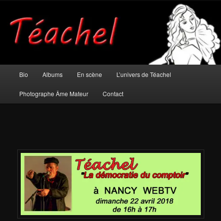
Aller
Musicien et photographe âme mateur
au
contenu
principal
Téachel
Menu
Bio
Albums
En scène
L’univers de Téachel
principal
Photographe Âme Mateur
Contact