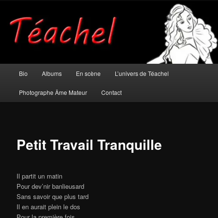
Aller
Musicien et photographe âme mateur
au
contenu
principal
Téachel
Menu
Bio
Albums
En scène
L’univers de Téachel
principal
Photographe Âme Mateur
Contact
Petit Travail Tranquille
Il partit un matin
Pour dev’nir banlieusard
Sans savoir que plus tard
Il en aurait plein le dos
Pour la première fois