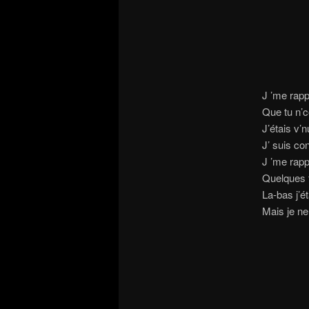
J ’me rapp
Que tu n’c
J’étais v’
J’ suis con
J ’me rapp
Quelques 
La-bas j’ét
Mais je ne