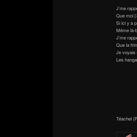
J’me rappe
Que moi j’
Si ici y a
Même là-b
J’me rappe
Que la fr
Je voyais 
Les hanga
Téachel (P