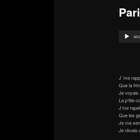
Par
Lecteur
00:
audio
J ’me rapp
Que la fr
Je voyais 
La p’tite
J’me rapel
Que les ge
Je me sent
Je rêvais 