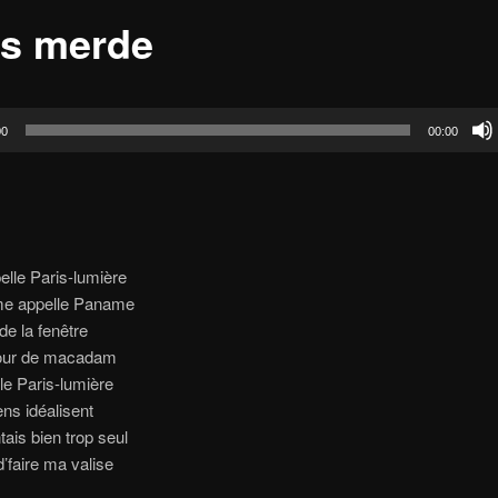
is merde
00
00:00
elle Paris-lumière
ime appelle Paname
de la fenêtre
 cour de macadam
le Paris-lumière
ns idéalisent
ais bien trop seul
d’faire ma valise