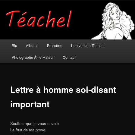
Aller
Musicien et photographe âme mateur
au
contenu
principal
Téachel
Menu
Bio
Albums
En scène
L’univers de Téachel
principal
Photographe Âme Mateur
Contact
Lettre à homme soi-disant
important
Souffrez que je vous envoie
Le fruit de ma prose