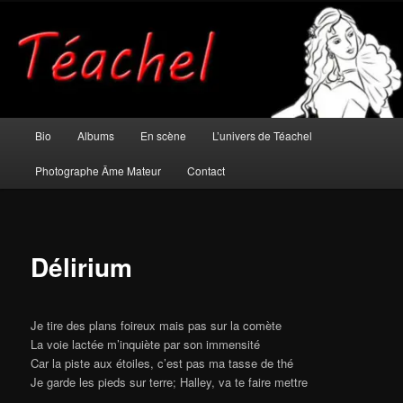
Aller
Musicien et photographe âme mateur
au
contenu
principal
Téachel
Menu
Bio
Albums
En scène
L’univers de Téachel
principal
Photographe Âme Mateur
Contact
Délirium
Je tire des plans foireux mais pas sur la comète
La voie lactée m’inquiète par son immensité
Car la piste aux étoiles, c’est pas ma tasse de thé
Je garde les pieds sur terre; Halley, va te faire mettre