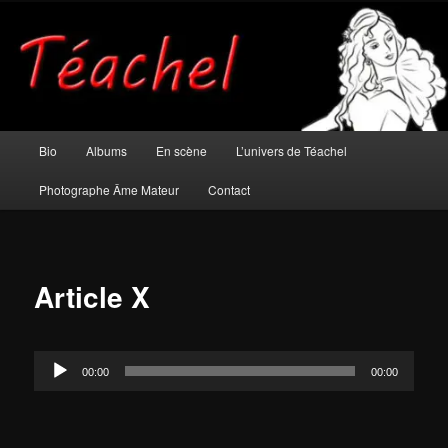
Aller
Musicien et photographe âme mateur
au
contenu
principal
Téachel
Menu
Bio
Albums
En scène
L’univers de Téachel
principal
Photographe Âme Mateur
Contact
Article X
Lecteur
00:00
00:00
audio